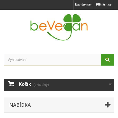
Napište nám
Přihlásit se
Košík
(prázdný)
NABÍDKA