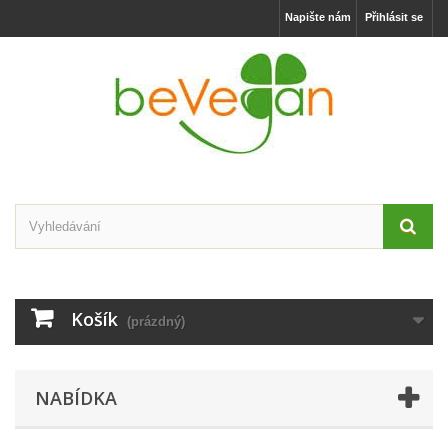
Napište nám
Přihlásit se
Košík
(prázdný)
NABÍDKA